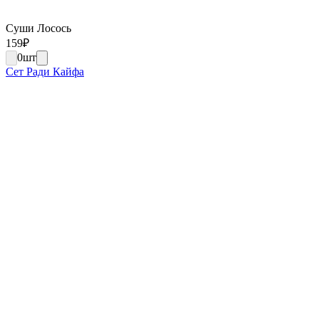
Суши Лосось
159
₽
0
шт
Сет Ради Кайфа