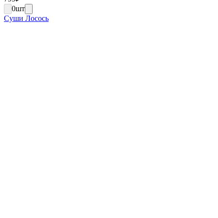
0
шт
Суши Лосось