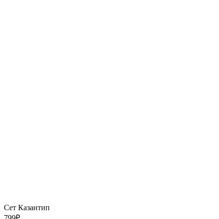
Сет Казантип
799
₽