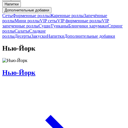
Напитки
Дополнительные добавки
Сеты
Фирменные роллы
Жаренные роллы
Запечённые
роллы
Мини роллы
VIP сеты
VIP фирменные роллы
VIP
запеченные роллы
Суши/Гунканы
Блинчики харумаки
Спринг
роллы
Салаты
Сладкие
роллы
Десерты
Закуски
Напитки
Дополнительные добавки
Нью-Йорк
Нью-Йорк