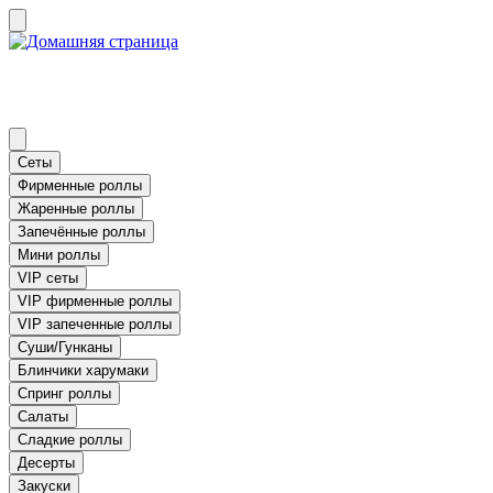
Сеты
Фирменные роллы
Жаренные роллы
Запечённые роллы
Мини роллы
VIP сеты
VIP фирменные роллы
VIP запеченные роллы
Суши/Гунканы
Блинчики харумаки
Спринг роллы
Салаты
Сладкие роллы
Десерты
Закуски