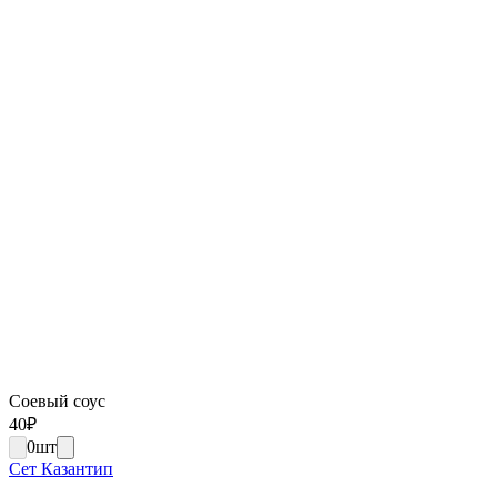
Соевый соус
40
₽
0
шт
Сет Казантип