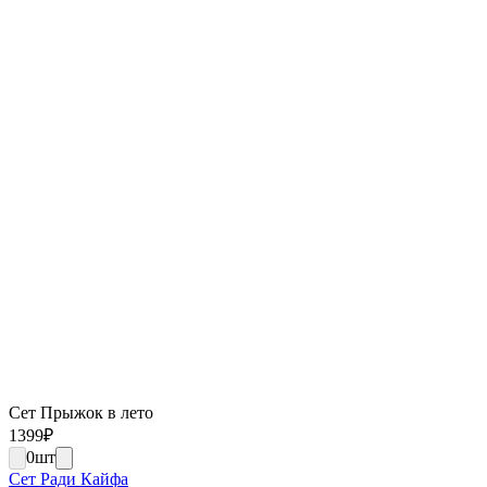
Сет Прыжок в лето
1399
₽
0
шт
Сет Ради Кайфа