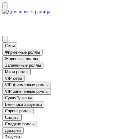
Сеты
Фирменные роллы
Жаренные роллы
Запечённые роллы
Мини роллы
VIP сеты
VIP фирменные роллы
VIP запеченные роллы
Суши/Гунканы
Блинчики харумаки
Спринг роллы
Салаты
Сладкие роллы
Десерты
Закуски