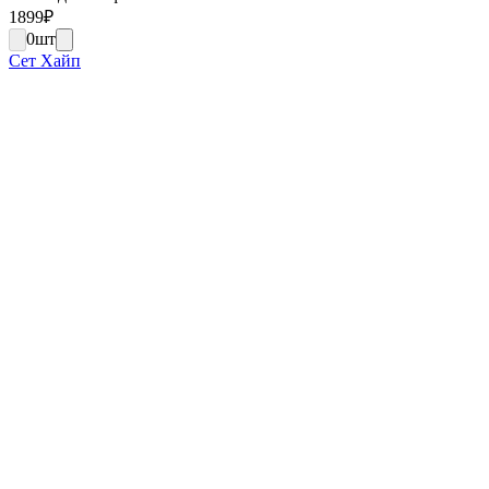
1899
₽
0
шт
Сет Хайп