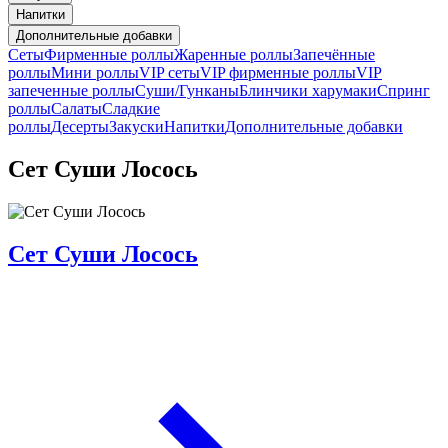
Напитки
Дополнительные добавки
Сеты
Фирменные роллы
Жаренные роллы
Запечённые
роллы
Мини роллы
VIP сеты
VIP фирменные роллы
VIP
запеченные роллы
Суши/Гунканы
Блинчики харумаки
Спринг
роллы
Салаты
Сладкие
роллы
Десерты
Закуски
Напитки
Дополнительные добавки
Сет Суши Лосось
Сет Суши Лосось