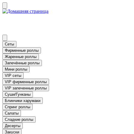
Сеты
Фирменные роллы
Жаренные роллы
Запечённые роллы
Мини роллы
VIP сеты
VIP фирменные роллы
VIP запеченные роллы
Суши/Гунканы
Блинчики харумаки
Спринг роллы
Салаты
Сладкие роллы
Десерты
Закуски