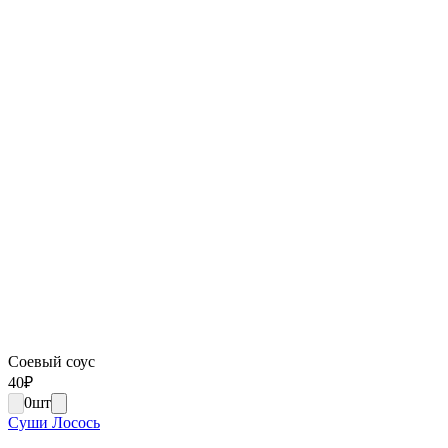
Соевый соус
40
₽
0
шт
Суши Лосось