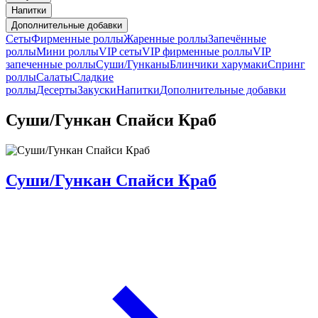
Напитки
Дополнительные добавки
Сеты
Фирменные роллы
Жаренные роллы
Запечённые
роллы
Мини роллы
VIP сеты
VIP фирменные роллы
VIP
запеченные роллы
Суши/Гунканы
Блинчики харумаки
Спринг
роллы
Салаты
Сладкие
роллы
Десерты
Закуски
Напитки
Дополнительные добавки
Суши/Гункан Спайси Краб
Суши/Гункан Спайси Краб